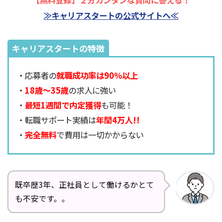
≫キャリアスタートの公式サイトへ≪
キャリアスタートの特徴
・応募者の
就職成功率は90％以上
・
18歳～35歳
の求人に強い
・
最短1週間で内定獲得
も可能！
・転職サポート実績は
年間4万人!!
・
完全無料
で費用は一切かからない
既卒歴3年、正社員として働けるかとて
も不安です。。