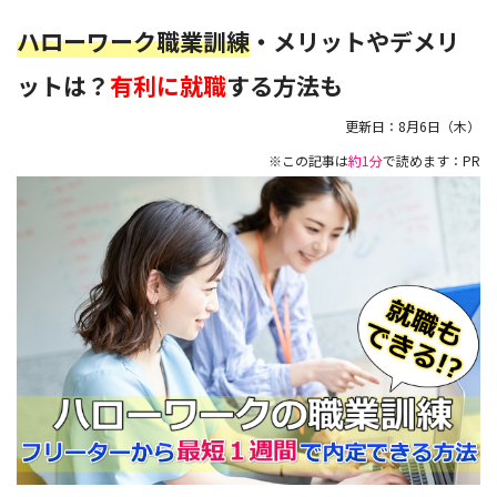
ハローワーク職業訓練
・メリットやデメリ
ットは？
有利に就職
する方法も
更新日：
8月6日（木）
※この記事は
約1分
で読めます：PR