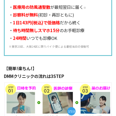
・
医療用の防風通聖散
が最短翌日に届く
※
・
診察料が無料
(初診・再診ともに)
・
1日143円(税込)で低価格
だから続く
・
待ち時間無しスマホ15分
のお手軽診療
・
24時間
いつでも診療OK
※東京23区、大阪24区に限りバイク便による最短当日の受取可
【簡単!楽ちん!】
DMMクリニックの流れは3STEP