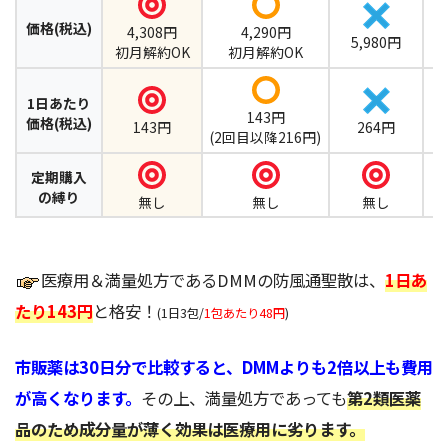
価格(税込)
4,308円
4,290円
5,980円
初月解約OK
初月解約OK
1日あたり
143円
価格(税込)
143円
264円
(2回目以降216円)
定期購入
の縛り
無し
無し
無し
医療用＆満量処方であるDMMの防風通聖散は、
1日あ
たり143円
と格安！
(1日3包/
1包あたり48円
)
市販薬は30日分で比較すると、DMMよりも2倍以上も費用
が高くなります。
その上、満量処方であっても
第2類医薬
品のため成分量が薄く効果は医療用に劣ります。