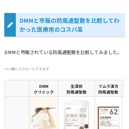
DMMと市販の防風通聖散を比較してわ
かった医療用のコスパ高
DMMと市販されている防風通聖散を比較してみました。
⇒⇒横にスクロールできます
DMM
生漢煎
ツムラ漢方
ナ
クリニック
防風通聖散
防風通聖散