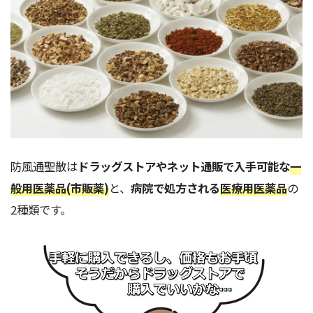
防風通聖散は
ドラッグストアやネット通販で入手可能な
一
般用医薬品(市販薬)
と、
病院で処方される
医療用医薬品
の
2種類です。