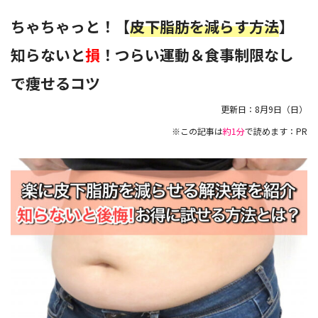
ちゃちゃっと！【
皮下脂肪を減らす方法
】
知らないと
損
！つらい運動＆食事制限なし
で痩せるコツ
更新日：
8月9日（日）
※この記事は
約1分
で読めます：PR