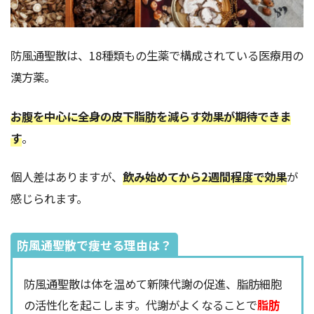
防風通聖散は、18種類もの生薬で構成されている医療用の
漢方薬。
お腹を中心に全身の皮下脂肪を減らす効果が期待できま
す
。
個人差はありますが、
飲み始めてから2週間程度で効果
が
感じられます。
防風通聖散で痩せる理由は？
防風通聖散は体を温めて新陳代謝の促進、脂肪細胞
の活性化を起こします。代謝がよくなることで
脂肪