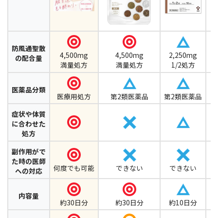
防風通聖散
4,500mg
4,500mg
2,250mg
の配合量
満量処方
満量処方
1/2処方
医薬品分類
医療用処方
第2類医薬品
第2類医薬品
第
症状や体質
に合わせた
処方
副作用がで
た時の医師
何度でも可能
できない
できない
への対応
内容量
約30日分
約30日分
約10日分