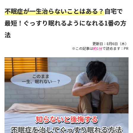
不眠症が一生治らないことはある？
自宅で
最短！
ぐっすり眠れるようになれる1番の方
法
更新日：
8月6日（木）
※この記事は
約1分
で読めます：PR