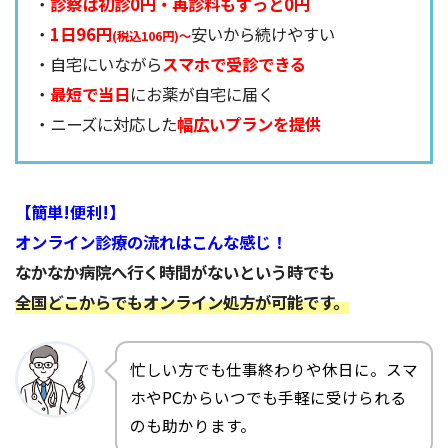
・
診察は初診0円・再診料もずっと0円
・
1日96円
安いから続けやすい
(税込106円)～
・自宅にいながら
スマホで受診できる
・
最短で当日
にお薬が自宅に届く
・ニーズに対応した
幅広いプランを提供
【簡単!便利!】
オンライン診療の流れはこんな感じ！
なかなか病院へ行く時間がないという時でも
全国どこからでもオンライン処方が可能です。
忙しい方でも仕事終わりや休日に。スマ
ホやPCからいつでも手軽に受けられる
のも助かります。