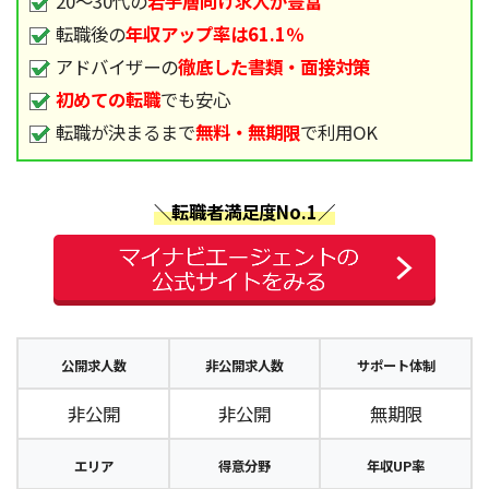
20～30代の
若手層向け求人が豊富
転職後の
年収アップ率は61.1％
アドバイザーの
徹底した書類・面接対策
初めての転職
でも安心
転職が決まるまで
無料・無期限
で利用OK
＼転職者満足度No.1／
公開求人数
非公開求人数
サポート体制
非公開
非公開
無期限
エリア
得意分野
年収UP率