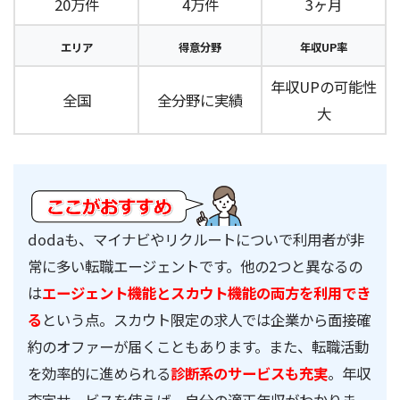
20万件
4万件
3ヶ月
エリア
得意分野
年収UP率
年収UPの可能性
全国
全分野に実績
大
dodaも、マイナビやリクルートについで利用者が非
常に多い転職エージェントです。他の2つと異なるの
は
エージェント機能とスカウト機能の両方を利用でき
る
という点。スカウト限定の求人では企業から面接確
約のオファーが届くこともあります。また、転職活動
を効率的に進められる
診断系のサービスも充実
。年収