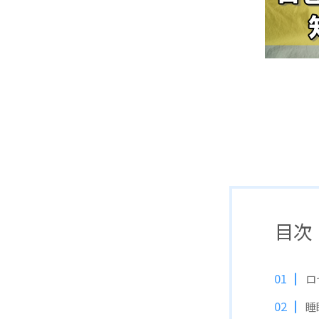
目次
ロ
睡