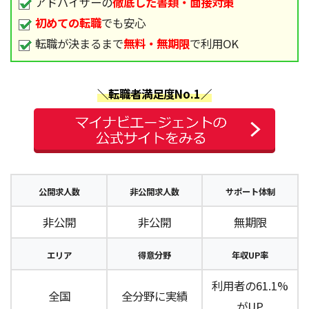
アドバイザーの
徹底した書類・面接対策
初めての転職
でも安心
転職が決まるまで
無料・無期限
で利用OK
＼転職者満足度No.1／
公開求人数
非公開求人数
サポート体制
非公開
非公開
無期限
エリア
得意分野
年収UP率
利用者の61.1%
全国
全分野に実績
がUP