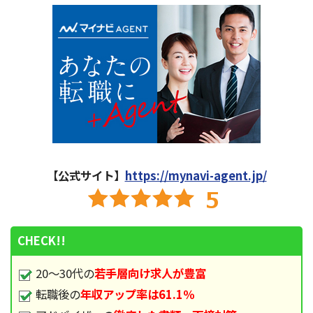
【公式サイト】
https://mynavi-agent.jp/
CHECK!!
20～30代の
若手層向け求人が豊富
転職後の
年収アップ率は61.1％