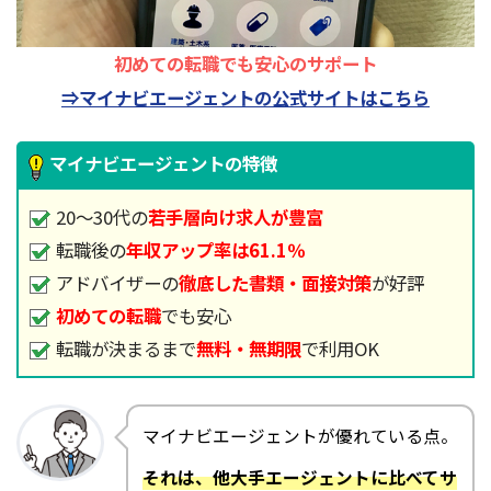
初めての転職でも安心のサポート
⇒マイナビエージェントの公式サイトはこちら
マイナビエージェントの特徴
20～30代の
若手層向け求人が豊富
転職後の
年収アップ率は61.1％
アドバイザーの
徹底した書類・面接対策
が好評
初めての転職
でも安心
転職が決まるまで
無料・無期限
で利用OK
マイナビエージェントが優れている点。
それは、他大手エージェントに比べてサ