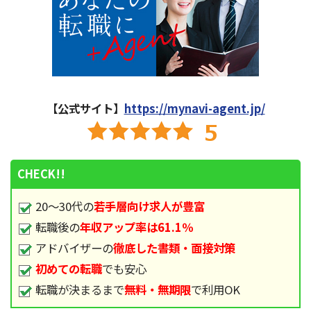
【公式サイト】
https://mynavi-agent.jp/
CHECK!!
20～30代の
若手層向け求人が豊富
転職後の
年収アップ率は61.1％
アドバイザーの
徹底した書類・面接対策
初めての転職
でも安心
転職が決まるまで
無料・無期限
で利用OK