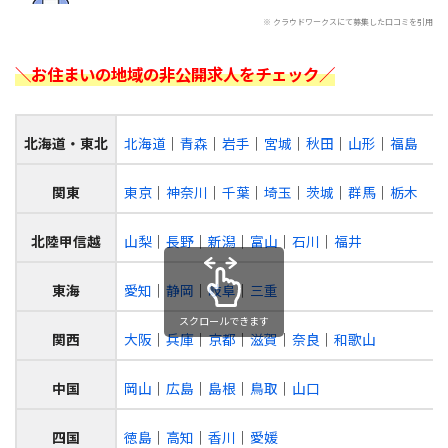
※ クラウドワークスにて募集した口コミを引用
＼お住まいの地域の非公開求人をチェック／
北海道・東北
北海道
│
青森
│
岩手
│
宮城
│
秋田
│
山形
│
福島
関東
東京
│
神奈川
│
千葉
│
埼玉
│
茨城
│
群馬
│
栃木
北陸甲信越
山梨
│
長野
│
新潟
│
富山
│
石川
│
福井
東海
愛知
│
静岡
│
岐阜
│
三重
スクロールできます
関西
大阪
│
兵庫
│
京都
│
滋賀
│
奈良
│
和歌山
中国
岡山
│
広島
│
島根
│
鳥取
│
山口
四国
徳島
│
高知
│
香川
│
愛媛