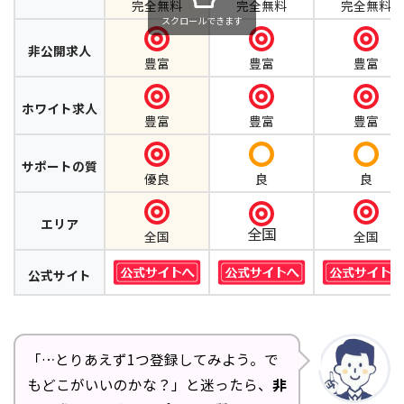
完全無料
完全無料
完全無料
スクロールできます
非公開求人
豊富
豊富
豊富
ホワイト求人
豊富
豊富
豊富
サポートの質
優良
良
良
エリア
全国
全国
全国
公式サイト
「…とりあえず1つ登録してみよう。で
もどこがいいのかな？」と迷ったら、
非