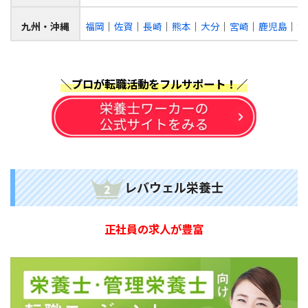
九州・沖縄
福岡
│
佐賀
│
長崎
│
熊本
│
大分
│
宮崎
│
鹿児島
│
沖
＼プロが
転職活動をフルサポート！
／
レバウェル栄養士
正社員の求人が豊富