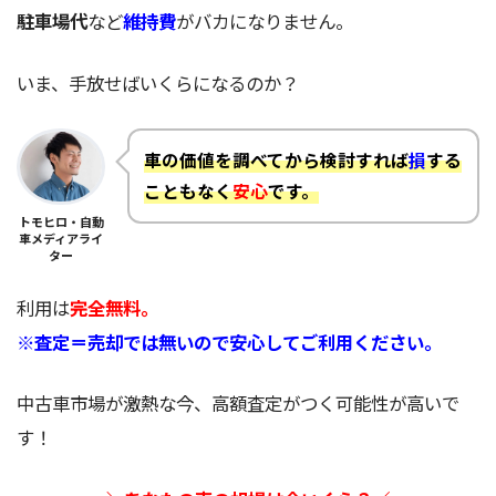
駐車場代
など
維持費
がバカになりません。
いま、手放せばいくらになるのか？
車の価値を調べてから検討すれば
損
する
こともなく
安心
です。
トモヒロ・自動
車メディアライ
ター
利用は
完全無料。
※査定＝売却では無いので安心してご利用ください。
中古車市場が激熱な今、高額査定がつく可能性が高いで
す！