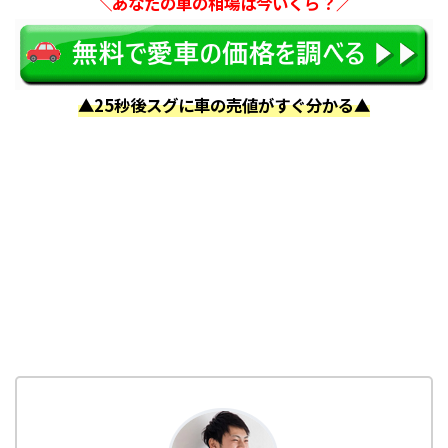
＼あなたの車の相場は今いくら？／
▲25秒後スグに車の売値がすぐ分かる▲