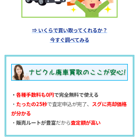
⇒ いくらで買い取ってくれるか？
今すぐ調べてみる
・
各種手数料も0円
で完全無料で使える
・
たったの25秒
で査定申込が完了、
スグに売却価格
が分かる
・
販売ルートが豊富
だから
査定額が高い