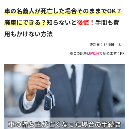
車の名義人が死亡した場合そのままでOK？
廃車にできる？
知らないと
後悔
！手間も費
用もかけない方法
更新日：
8月6日（木）
※この記事は
約1分
で読めます：PR