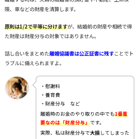
険、車などの財産を清算します。
原則は1/2で平等に分けます
が、結婚前の財産や相続で得
た財産は財産分与の対象ではありません。
話し合いをまとめた
離婚協議書は公正証書に残す
ことでト
ラブルに備えられますよ。
・慰謝料
・養育費
・財産分与 など
離婚時のお金のやり取りの中でも
1番重
要なのは「財産分与」
です。
実際、私は財産分与で
大損
してしまった