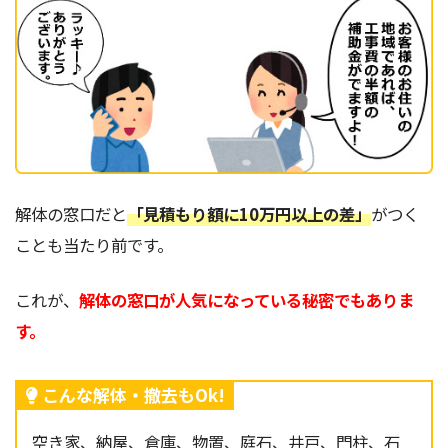
解体の窓口だと
「見積もり額に10万円以上の差」
がつく
ことも当たり前です。
これが、
解体の窓口が人気になっている秘密でもありま
す。
こんな解体・撤去もOk!
空き家、納屋、倉庫、物置、庭石、井戸、門柱、石