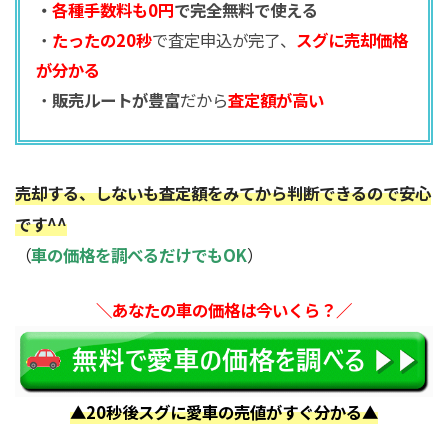
・
各種手数料も0円
で完全無料で使える
・
たったの20秒
で査定申込が完了、
スグに売却価格
が分かる
・
販売ルートが豊富
だから
査定額が高い
売却する、しないも査定額をみてから判断できるので安心
です^^
（
車の価格を調べるだけでもOK
）
＼あなたの車の価格は今いくら？／
▲20秒後スグに愛車の売値がすぐ分かる▲