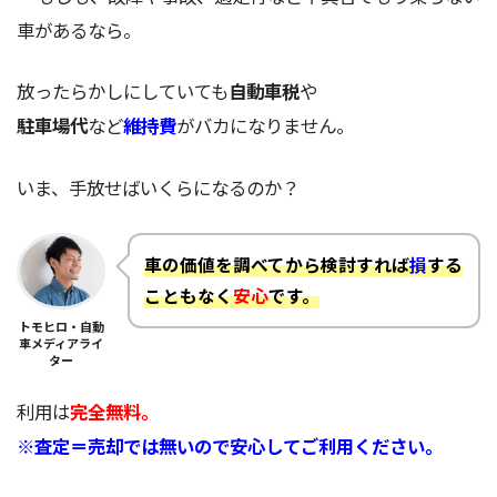
車があるなら。
放ったらかしにしていても
自動車税
や
駐車場代
など
維持費
がバカになりません。
いま、手放せばいくらになるのか？
車の価値を調べてから検討すれば
損
する
こともなく
安心
です。
トモヒロ・自動
車メディアライ
ター
利用は
完全無料。
※査定＝売却では無いので安心してご利用ください。