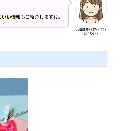
といい情報
もご紹介しますね。
元看護師FP(ﾌｧｲﾅﾝｼｬ
ﾙﾌﾟﾗﾝﾅｰ)