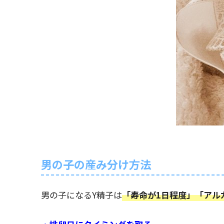
男の子の産み分け方法
男の子になるY精子は
「寿命が1日程度」「アル