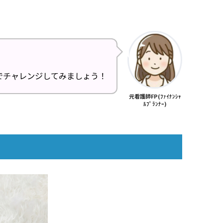
でチャレンジしてみましょう！
元看護師FP(ﾌｧｲﾅﾝｼｬ
ﾙﾌﾟﾗﾝﾅｰ)